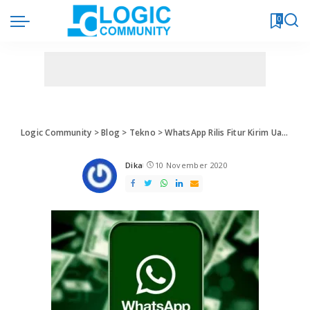
0
Logic Community
>
Blog
>
Tekno
>
WhatsApp Rilis Fitur Kirim Uang
>
Dika
10 November 2020
Posted
by