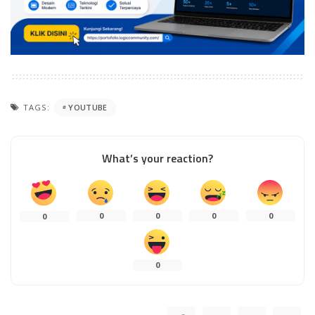
TAGS:
YOUTUBE
What’s your reaction?
0
0
0
0
0
0