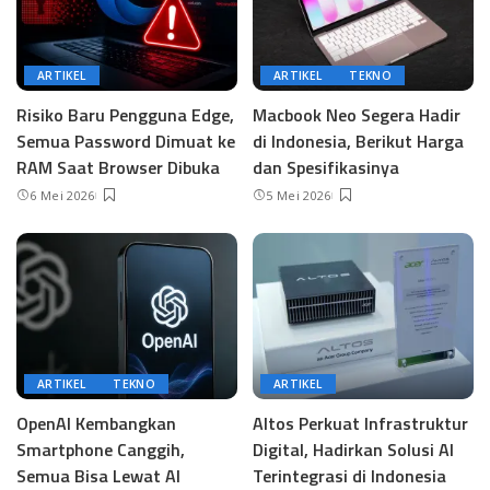
ARTIKEL
ARTIKEL
TEKNO
Risiko Baru Pengguna Edge,
Macbook Neo Segera Hadir
Semua Password Dimuat ke
di Indonesia, Berikut Harga
RAM Saat Browser Dibuka
dan Spesifikasinya
6 Mei 2026
5 Mei 2026
ARTIKEL
TEKNO
ARTIKEL
OpenAI Kembangkan
Altos Perkuat Infrastruktur
Smartphone Canggih,
Digital, Hadirkan Solusi AI
Semua Bisa Lewat AI
Terintegrasi di Indonesia