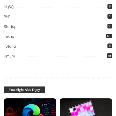
MySQL
5
PHP
2
Startup
58
Tekno
125
Tutorial
41
Umum
113
You Might Also Enjoy