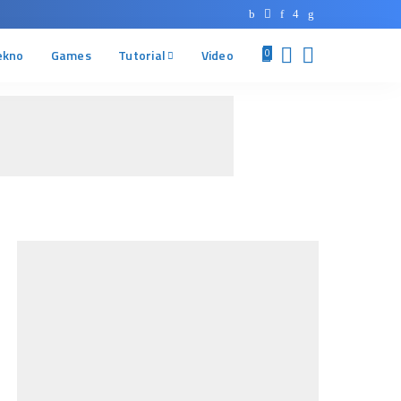
ekno
Games
Tutorial
Video
0