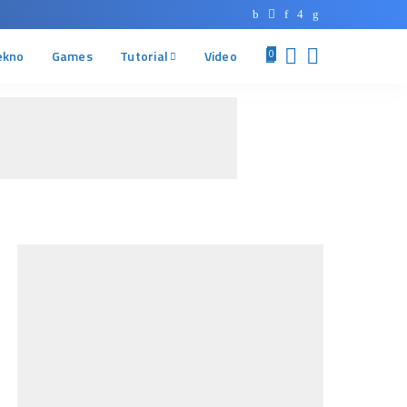
ekno
Games
Tutorial
Video
0