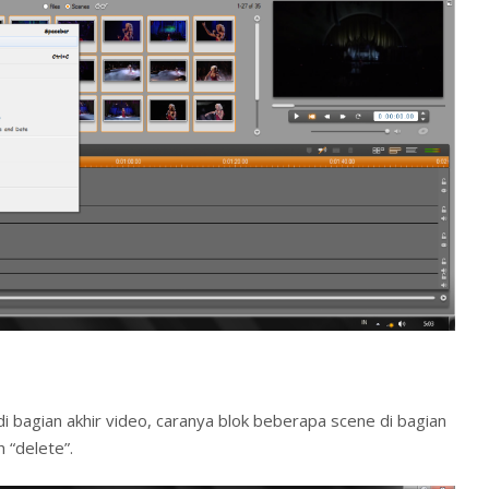
 bagian akhir video, caranya blok beberapa scene di bagian
ih “delete”.