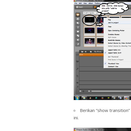
Berikan “show transition”
ini.