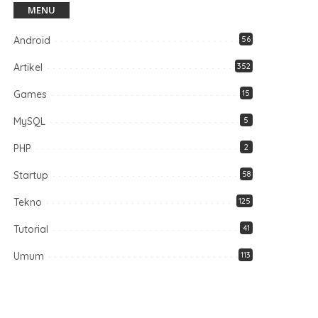
MENU
Android
56
Artikel
352
Games
15
MySQL
5
PHP
2
Startup
58
Tekno
125
Tutorial
41
Umum
113