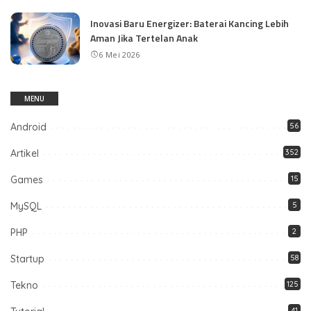
Inovasi Baru Energizer: Baterai Kancing Lebih
Aman Jika Tertelan Anak
6 Mei 2026
MENU
Android
56
Artikel
352
Games
15
MySQL
5
PHP
2
Startup
58
Tekno
125
41