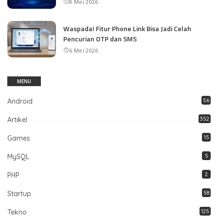
8 Mei 2026
Waspada! Fitur Phone Link Bisa Jadi Celah
Pencurian OTP dan SMS
6 Mei 2026
MENU
Android
56
Artikel
352
Games
15
MySQL
5
PHP
2
Startup
58
Tekno
125