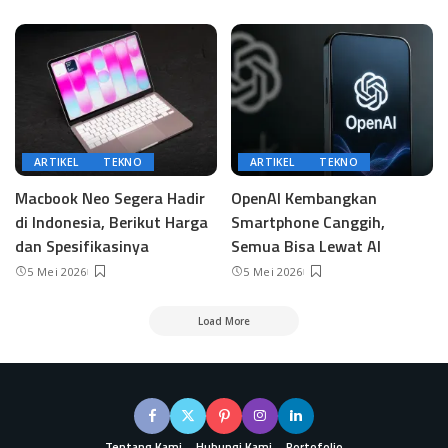
ARTIKEL
TEKNO
ARTIKEL
TEKNO
Macbook Neo Segera Hadir
OpenAI Kembangkan
di Indonesia, Berikut Harga
Smartphone Canggih,
dan Spesifikasinya
Semua Bisa Lewat AI
5 Mei 2026
5 Mei 2026
Load More
Tentang Kami
Hubungi Kami
Portofolio