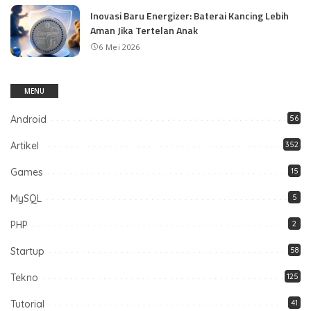
Inovasi Baru Energizer: Baterai Kancing Lebih
Aman Jika Tertelan Anak
6 Mei 2026
MENU
Android
56
Artikel
352
Games
15
MySQL
5
PHP
2
Startup
58
Tekno
125
Tutorial
41