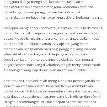
pengguna diduga mengalami kebocoran. Kejadian ini
menimbulkan kekhawatiran mengenai keamanan data dan
perlindungan privasi pengguna, terutama di tengah
meningkatnya perhatian terhadap regulasi AI di berbagai negara.
Meskipun menghadapi kontroversi, DeepSeek terus berkembang
dan mulai menjalin kerja sama dengan perusahaan teknologi
besar. Microsoft, misalnya, berencana mengintegrasikan model
AI DeepSeek ke dalam layanan PC Copilot+, yang dapat
memberikan pengalaman baru bagi pengguna yang mencari
alternatif AI dengan harga lebih terjangkau. Keberhasilan
DeepSeek juga memicu persaingan global, dengan negara-
negara seperti India yang dikabarkan tengah menyiapkan model
AI tandingan yang siap diluncurkan dalam waktu dekat.
Kemunculan DeepSeek telah mengubah peta persaingan dalam
industri kecerdasan buatan. Keberhasilannya membuktikan
bahwa inovasi AI tidak selalu memerlukan investasi besar, tetapi
juga dapat dicapai dengan strategi yang lebih efisien dan efektif.
Dengan perkembangan ini, masa depan AI semakin menarik
untuk disimak, terutama bagaimana pemain baru seperti