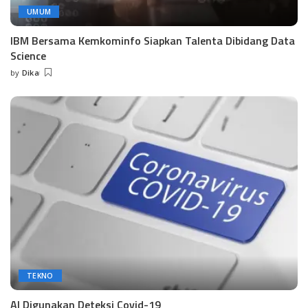
UMUM
IBM Bersama Kemkominfo Siapkan Talenta Dibidang Data
Science
by
Dika
Posted
by
TEKNO
AI Digunakan Deteksi Covid-19