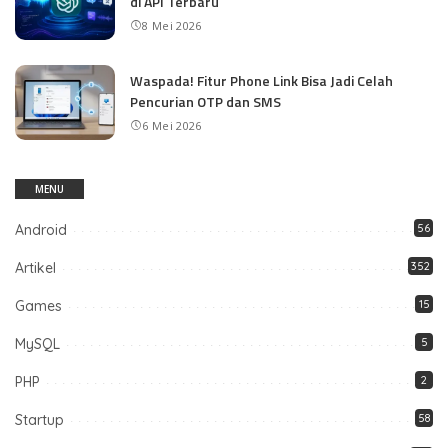
di API Terbaru
8 Mei 2026
Waspada! Fitur Phone Link Bisa Jadi Celah
Pencurian OTP dan SMS
6 Mei 2026
MENU
Android
56
Artikel
352
Games
15
MySQL
5
PHP
2
Startup
58