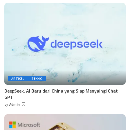
by
ARTIKEL
TEKNO
DeepSeek, AI Baru dari China yang Siap Menyaingi Chat
GPT
by
Admin
Posted
by