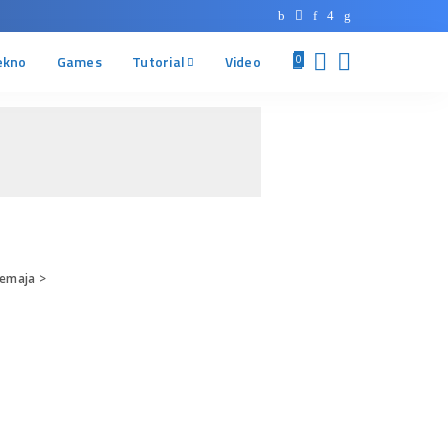
ekno
Games
Tutorial
Video
0
Remaja
>