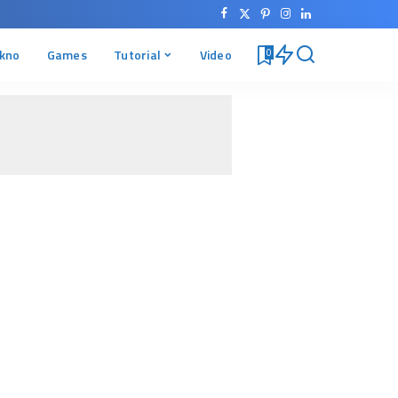
kno
Games
Tutorial
Video
0