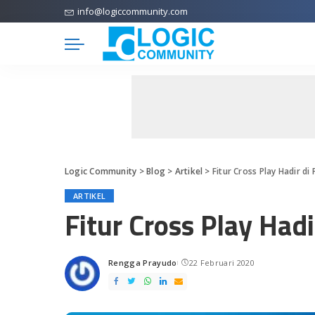
info@logiccommunity.com
Logic Community
>
Blog
>
Artikel
>
Fitur Cross Play Hadir d
ARTIKEL
Fitur Cross Play Had
Rengga Prayudo
22 Februari 2020
Posted
by