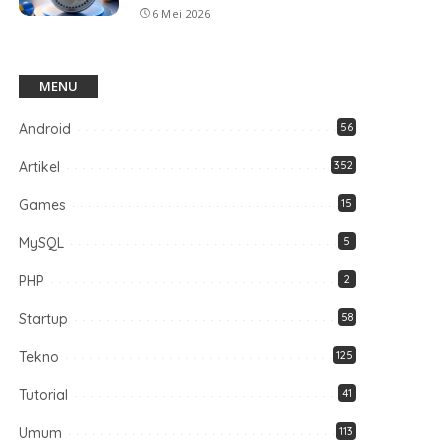
6 Mei 2026
MENU
Android
56
Artikel
352
Games
15
MySQL
5
PHP
2
Startup
58
Tekno
125
Tutorial
41
Umum
113