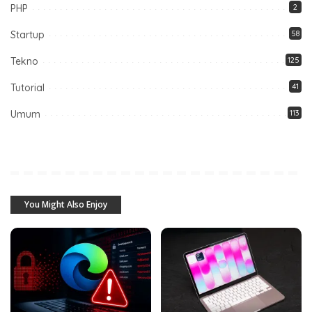
PHP
2
Startup
58
Tekno
125
Tutorial
41
Umum
113
You Might Also Enjoy