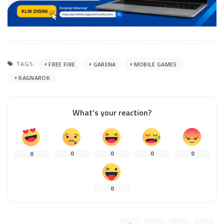
TAGS:
FREE FIRE
GARENA
MOBILE GAMES
RAGNAROK
What’s your reaction?
0
0
0
0
0
0