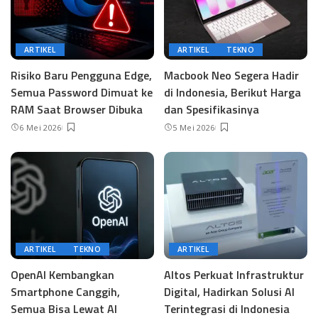
ARTIKEL
ARTIKEL
TEKNO
Risiko Baru Pengguna Edge,
Macbook Neo Segera Hadir
Semua Password Dimuat ke
di Indonesia, Berikut Harga
RAM Saat Browser Dibuka
dan Spesifikasinya
6 Mei 2026
5 Mei 2026
ARTIKEL
TEKNO
ARTIKEL
OpenAI Kembangkan
Altos Perkuat Infrastruktur
Smartphone Canggih,
Digital, Hadirkan Solusi AI
Semua Bisa Lewat AI
Terintegrasi di Indonesia