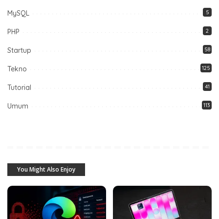
MySQL
5
PHP
2
Startup
58
Tekno
125
Tutorial
41
Umum
113
You Might Also Enjoy