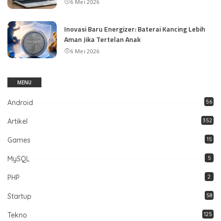
6 Mei 2026
Inovasi Baru Energizer: Baterai Kancing Lebih
Aman Jika Tertelan Anak
6 Mei 2026
MENU
Android
56
Artikel
352
Games
15
MySQL
5
PHP
2
Startup
58
Tekno
125