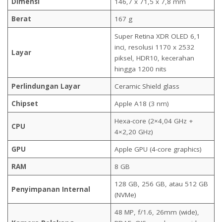
Dimensi
146,7 x 71,5 x 7,8 mm
Berat
167 g
Super Retina XDR OLED 6,1
inci, resolusi 1170 x 2532
Layar
piksel, HDR10, kecerahan
hingga 1200 nits
Perlindungan Layar
Ceramic Shield glass
Chipset
Apple A18 (3 nm)
Hexa-core (2×4,04 GHz +
CPU
4×2,20 GHz)
GPU
Apple GPU (4-core graphics)
RAM
8 GB
128 GB, 256 GB, atau 512 GB
Penyimpanan Internal
(NVMe)
48 MP, f/1.6, 26mm (wide),