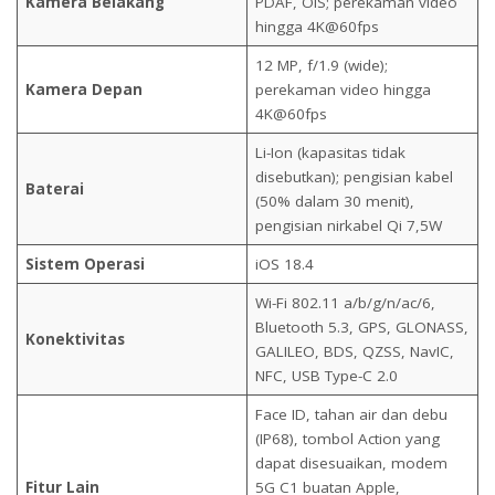
Kamera Belakang
PDAF, OIS; perekaman video
hingga 4K@60fps
12 MP, f/1.9 (wide);
Kamera Depan
perekaman video hingga
4K@60fps
Li-Ion (kapasitas tidak
disebutkan); pengisian kabel
Baterai
(50% dalam 30 menit),
pengisian nirkabel Qi 7,5W
Sistem Operasi
iOS 18.4
Wi-Fi 802.11 a/b/g/n/ac/6,
Bluetooth 5.3, GPS, GLONASS,
Konektivitas
GALILEO, BDS, QZSS, NavIC,
NFC, USB Type-C 2.0
Face ID, tahan air dan debu
(IP68), tombol Action yang
dapat disesuaikan, modem
Fitur Lain
5G C1 buatan Apple,