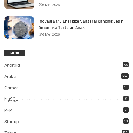
6 Mei 2026
Inovasi Baru Energizer: Baterai Kancing Lebih
Aman Jika Tertelan Anak
6 Mei 2026
MENU
Android
56
Artikel
352
Games
15
MySQL
5
PHP
2
Startup
58
Tekno
125