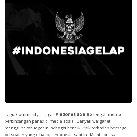
Logic Community – Tagar
#IndonesiaGelap
tengah menjadi
perbincangan panas di media sosial. Banyak warganet
menggunakan tagar ini sebagai bentuk kritik terhadap berbagai
persoalan yang dihadapi Indonesia saat ini. Mulai dari isu