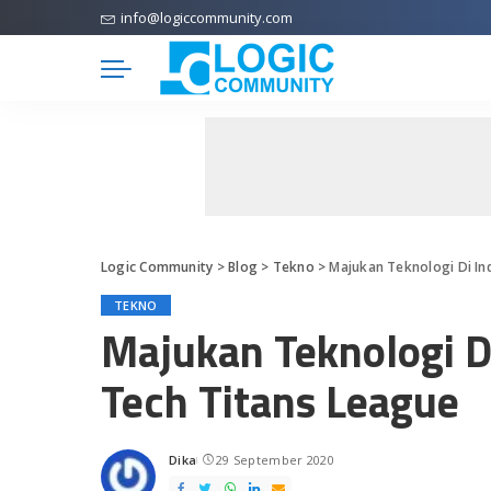
info@logiccommunity.com
Logic Community
>
Blog
>
Tekno
>
Majukan Teknologi Di In
TEKNO
Majukan Teknologi D
Tech Titans League
Dika
29 September 2020
Posted
by