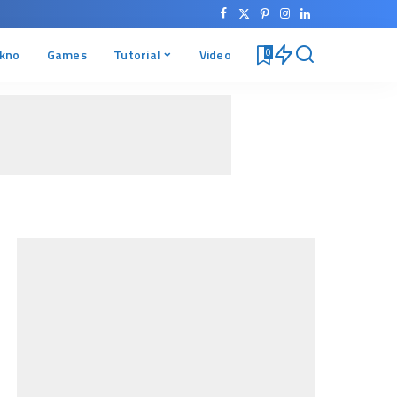
kno
Games
Tutorial
Video
0