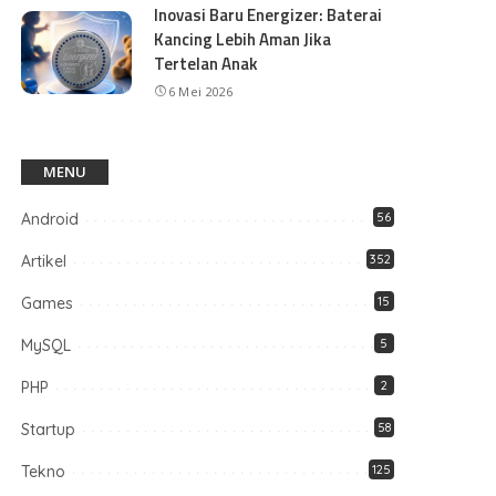
Inovasi Baru Energizer: Baterai
Kancing Lebih Aman Jika
Tertelan Anak
6 Mei 2026
MENU
Android
56
Artikel
352
Games
15
MySQL
5
PHP
2
Startup
58
Tekno
125