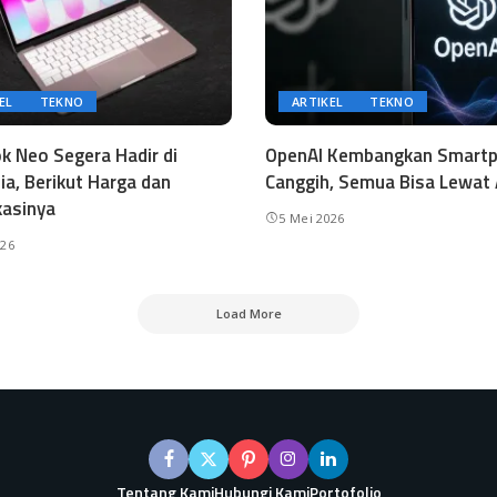
EL
TEKNO
ARTIKEL
TEKNO
 Neo Segera Hadir di
OpenAI Kembangkan Smart
ia, Berikut Harga dan
Canggih, Semua Bisa Lewat 
kasinya
5 Mei 2026
026
Load More
Tentang Kami
Hubungi Kami
Portofolio