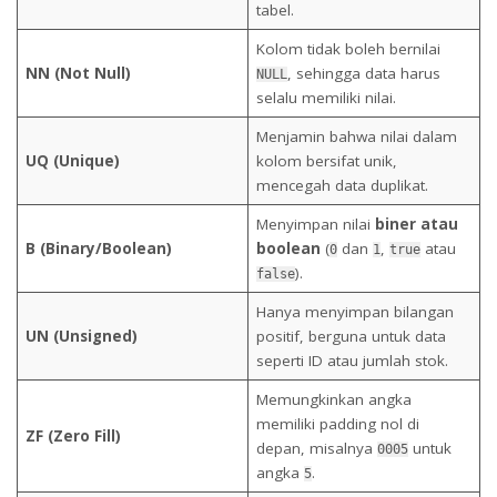
tabel.
Kolom tidak boleh bernilai
NN (Not Null)
, sehingga data harus
NULL
selalu memiliki nilai.
Menjamin bahwa nilai dalam
UQ (Unique)
kolom bersifat unik,
mencegah data duplikat.
Menyimpan nilai
biner atau
B (Binary/Boolean)
boolean
(
dan
,
atau
0
1
true
).
false
Hanya menyimpan bilangan
UN (Unsigned)
positif, berguna untuk data
seperti ID atau jumlah stok.
Memungkinkan angka
memiliki padding nol di
ZF (Zero Fill)
depan, misalnya
untuk
0005
angka
.
5