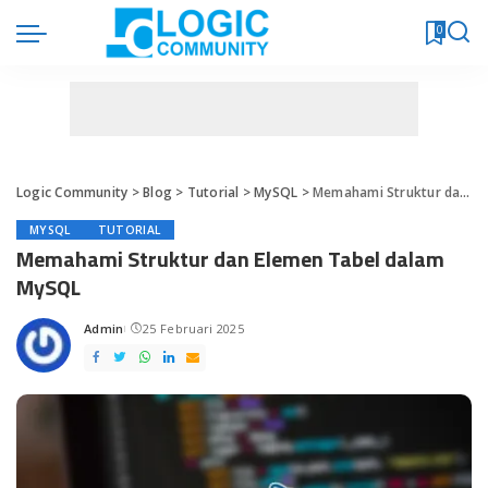
0
Logic Community
>
Blog
>
Tutorial
>
MySQL
>
Memahami Struktur dan Elemen Tabel dalam MySQL
MYSQL
TUTORIAL
Memahami Struktur dan Elemen Tabel dalam
MySQL
Admin
25 Februari 2025
Posted
by