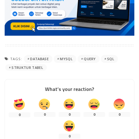
TAGS:
DATABASE
MYSQL
QUERY
SQL
STRUKTUR TABEL
What’s your reaction?
0
0
0
0
0
0