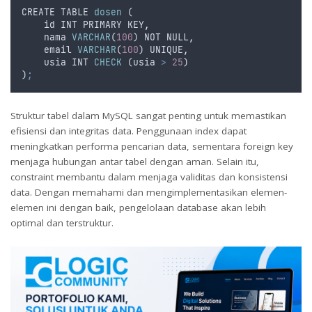
CREATE
TABLE
dosen
 (
id
INT
PRIMARY
KEY
,
nama
VARCHAR
(
100
) 
NOT
NULL
,
email
VARCHAR
(
100
) 
UNIQUE
,
usia
INT
CHECK
 (
usia
>
25
)
)
;
Struktur tabel dalam MySQL sangat penting untuk memastikan
efisiensi dan integritas data. Penggunaan index dapat
meningkatkan performa pencarian data, sementara foreign key
menjaga hubungan antar tabel dengan aman. Selain itu,
constraint membantu dalam menjaga validitas dan konsistensi
data. Dengan memahami dan mengimplementasikan elemen-
elemen ini dengan baik, pengelolaan database akan lebih
optimal dan terstruktur.