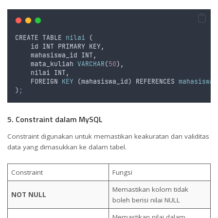
CREATE
TABLE
nilai
 (
id
INT
PRIMARY
KEY
,
mahasiswa_id
INT
,
mata_kuliah
VARCHAR
(
50
)
,
nilai
INT
,
FOREIGN
KEY
 (
mahasiswa_id
) 
REFERENCES
mahasiswa
(
)
;
5. Constraint dalam MySQL
Constraint digunakan untuk memastikan keakuratan dan validitas
data yang dimasukkan ke dalam tabel.
Constraint
Fungsi
Memastikan kolom tidak
NOT NULL
boleh berisi nilai NULL
Memastikan nilai dalam