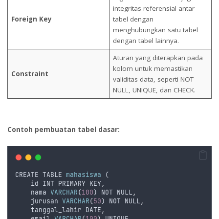
integritas referensial antar
Foreign Key
tabel dengan
menghubungkan satu tabel
dengan tabel lainnya.
Aturan yang diterapkan pada
kolom untuk memastikan
Constraint
validitas data, seperti NOT
NULL, UNIQUE, dan CHECK.
Contoh pembuatan tabel dasar:
CREATE
TABLE
mahasiswa
 (
id
INT
PRIMARY
KEY
,
nama
VARCHAR
(
100
) 
NOT
NULL
,
jurusan
VARCHAR
(
50
) 
NOT
NULL
,
tanggal_lahir
DATE
,
email
VARCHAR
(
100
) 
UNIQUE