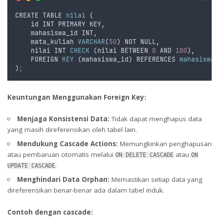
CREATE
TABLE
nilai
 (
id
INT
PRIMARY
KEY
,
mahasiswa_id
INT
,
mata_kuliah
VARCHAR
(
50
) 
NOT
NULL
,
nilai
INT
CHECK
 (
nilai
BETWEEN
0
AND
100
)
,
FOREIGN
KEY
 (
mahasiswa_id
) 
REFERENCES
mahasiswa
(
)
;
Keuntungan Menggunakan Foreign Key:
Menjaga Konsistensi Data:
Tidak dapat menghapus data
yang masih direferensikan oleh tabel lain.
Mendukung Cascade Actions:
Memungkinkan penghapusan
atau pembaruan otomatis melalui
atau
ON DELETE CASCADE
ON
.
UPDATE CASCADE
Menghindari Data Orphan:
Memastikan setiap data yang
direferensikan benar-benar ada dalam tabel induk.
Contoh dengan cascade: