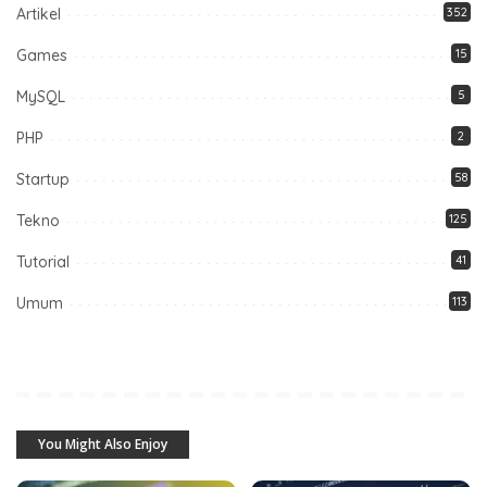
Artikel
352
Games
15
MySQL
5
PHP
2
Startup
58
Tekno
125
Tutorial
41
Umum
113
You Might Also Enjoy