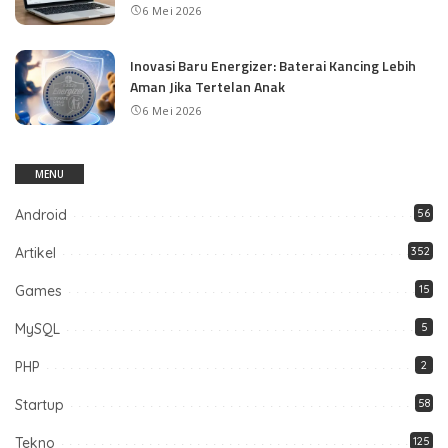
6 Mei 2026
Inovasi Baru Energizer: Baterai Kancing Lebih
Aman Jika Tertelan Anak
6 Mei 2026
MENU
Android
56
Artikel
352
Games
15
MySQL
5
PHP
2
Startup
58
Tekno
125