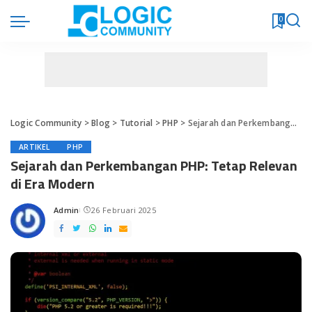
0
Logic Community
>
Blog
>
Tutorial
>
PHP
>
Sejarah dan Perkembangan PHP: Tetap Relevan di Era Modern
ARTIKEL
PHP
Sejarah dan Perkembangan PHP: Tetap Relevan
di Era Modern
Admin
26 Februari 2025
Posted
by