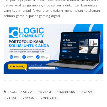
dan paling populer di Steam. Kesuksesan mereka membuktikan
bahwa kualitas gameplay, inovasi, serta dukungan komunitas
yang kuat menjadi faktor utama dalam menentukan ketahanan
sebuah game di pasar gaming digital.
TAGS:
CS GO
DOTA 2
ELDEN RING
GTA V
PUBG
STEAM
TERLARIS