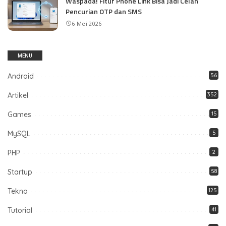
Waspada! Fitur Phone Link Bisa Jadi Celah
Pencurian OTP dan SMS
6 Mei 2026
MENU
Android
56
Artikel
352
Games
15
MySQL
5
PHP
2
Startup
58
Tekno
125
Tutorial
41