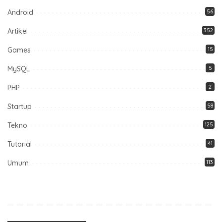
Android
56
Artikel
352
Games
15
MySQL
5
PHP
2
Startup
58
Tekno
125
Tutorial
41
Umum
113