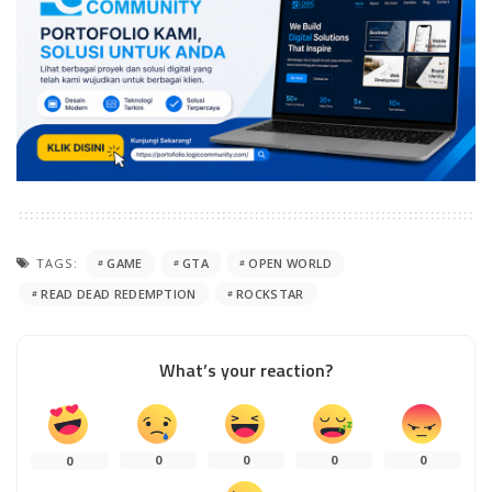
TAGS:
GAME
GTA
OPEN WORLD
READ DEAD REDEMPTION
ROCKSTAR
What’s your reaction?
0
0
0
0
0