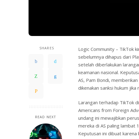
SHARES
Logic Community – TikTok kin
sebelumnya dihapus dari Plays
setelah diberlakukan laranga
keamanan nasional. Keputusa
AS, Pam Bondi, memberikan 
dikenakan sanksi hukum jika m
Larangan terhadap TikTok d
Americans from Foreign Adve
READ NEXT
undang ini mewajibkan peru
mereka di AS paling lambat 1
Keputusan ini dibuat karen