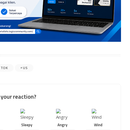
K TOK
US
your reaction?
Sleepy
Angry
Wind