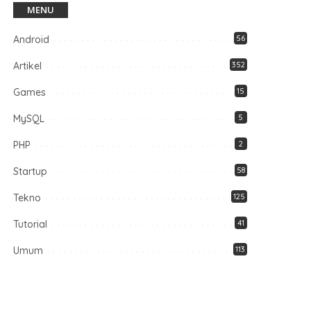
MENU
Android
56
Artikel
352
Games
15
MySQL
5
PHP
2
Startup
58
Tekno
125
Tutorial
41
Umum
113