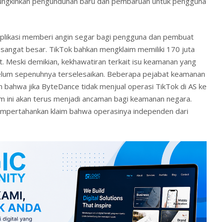
ngkinkan pengunduhan baru dan pembaruan untuk pengguna
aplikasi memberi angin segar bagi pengguna dan pembuat
 sangat besar. TikTok bahkan mengklaim memiliki 170 juta
. Meski demikian, kekhawatiran terkait isu keamanan yang
elum sepenuhnya terselesaikan. Beberapa pejabat keamanan
n bahwa jika ByteDance tidak menjual operasi TikTok di AS ke
m ini akan terus menjadi ancaman bagi keamanan negara.
pertahankan klaim bahwa operasinya independen dari