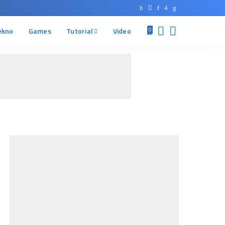
ekno
Games
Tutorial
Video
0