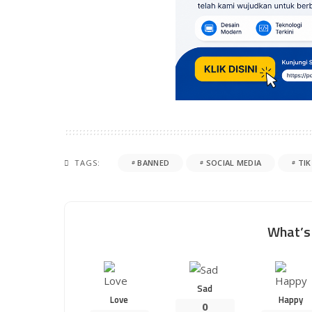
TAGS:
BANNED
SOCIAL MEDIA
TI
What’s 
Sad
Love
Happy
0