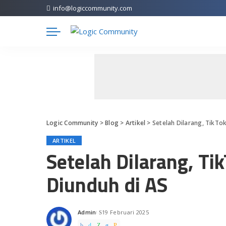
info@logiccommunity.com
Logic Community
>
Blog
>
Artikel
>
Setelah Dilarang, TikTo
ARTIKEL
Setelah Dilarang, Ti
Diunduh di AS
Admin
19 Februari 2025
Posted
by