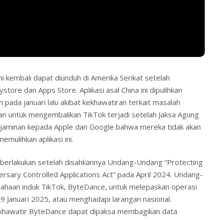
i kembali dapat diunduh di Amerika Serikat setelah
tore dan Apps Store. Aplikasi asal China ini dipulihkan
n pada januari lalu akibat kekhawatiran terkait masalah
n untuk mengembalikan TikTok terjadi setelah Jaksa Agung
jaminan kepada Apple dan Google bahwa mereka tidak akan
emulihkan aplikasi ini.
iberlakukan setelah disahkannya Undang-Undang “Protecting
rsary Controlled Applications Act” pada April 2024. Undang-
sahaan induk TikTok, ByteDance, untuk melepaskan operasi
9 Januari 2025, atau menghadapi larangan nasional.
a khawatir ByteDance dapat dipaksa membagikan data