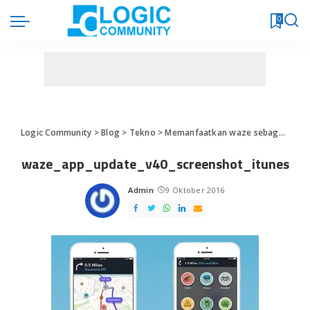
0
Logic Community
>
Blog
>
Tekno
>
Memanfaatkan waze sebagai navigator saat melakukan traveling
waze_app_update_v40_screenshot_itunes
Admin
9 Oktober 2016
Posted
by