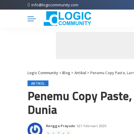
info@logiccommunity.com
Logic Community
>
Blog
>
Artikel
>
Penemu Copy Paste, Larr
ARTIKEL
Penemu Copy Paste, 
Dunia
Rengga Prayudo
21 Februari 2020
Posted
by