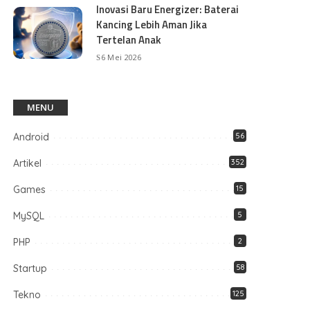
Inovasi Baru Energizer: Baterai
Kancing Lebih Aman Jika
Tertelan Anak
6 Mei 2026
MENU
Android
56
Artikel
352
Games
15
MySQL
5
PHP
2
Startup
58
Tekno
125