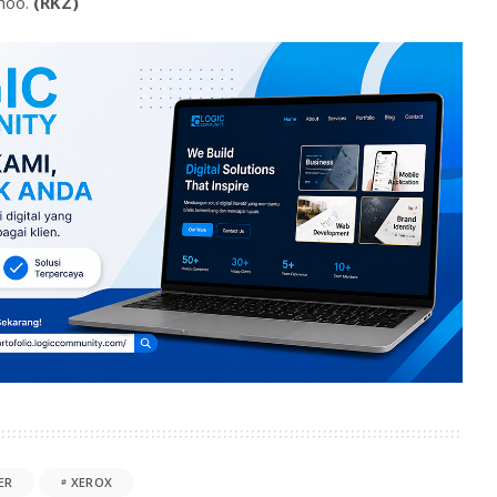
hoo.
(RKZ)
ER
XEROX