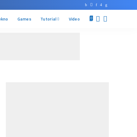
ekno
Games
Tutorial
Video
0