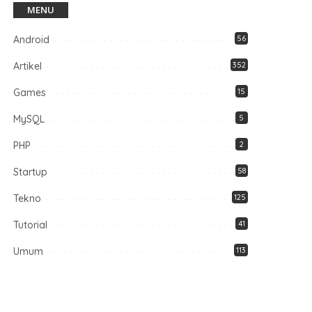
MENU
Android
56
Artikel
352
Games
15
MySQL
5
PHP
2
Startup
58
Tekno
125
Tutorial
41
Umum
113