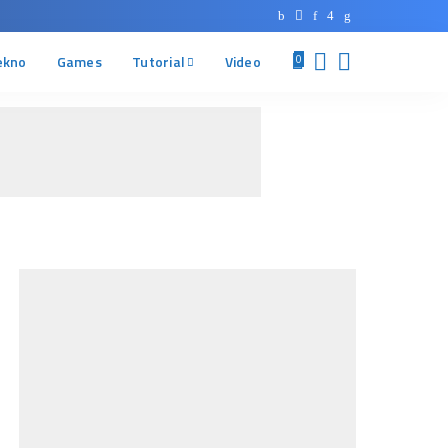
ekno
Games
Tutorial
Video
0