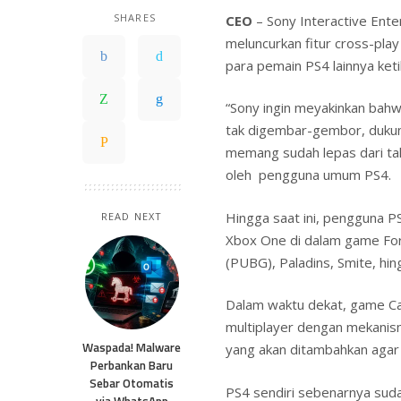
SHARES
CEO
– Sony Interactive Ent
meluncurkan fitur cross-pla
para pemain PS4 lainnya ket
“Sony ingin meyakinkan bahwa
tak digembar-gembor, dukung
memang sudah lepas dari tah
oleh pengguna umum PS4.
Hingga saat ini, pengguna 
READ NEXT
Xbox One di dalam game For
(PUBG), Paladins, Smite, hi
Dalam waktu dekat, game Cal
multiplayer dengan mekanism
Waspada! Malware
yang akan ditambahkan agar 
Perbankan Baru
Sebar Otomatis
PS4 sendiri sebenarnya suda
via WhatsApp