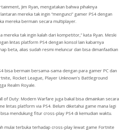
ertainment, Jim Ryan, mengatakan bahwa pihaknya
y lantaran mereka tak ingin “mengunci” gamer PS4 dengan
ika mereka bermain secara multiplayer.
 mereka tak ingin kalah dari kompetitor,” kata Ryan. Meski
an lintas platform PS4 dengan konsol lain kabarnya
ap beta, alias sudah resmi meluncur dan bisa dimanfaatkan
PS4 bisa bermain bersama-sama dengan para gamer PC dan
tnite, Rocket League, Player Unknown’s Battleground
ngga Realm Royale.
l of Duty: Modern Warfare juga bakal bisa dimainkan secara
e lintas platform via PS4. Belum diketahui game mana lagi
bisa mendukung fitur cross-play PS4 di kemudian waktu.
h mulai terbuka terhadap cross-play lewat game Fortnite