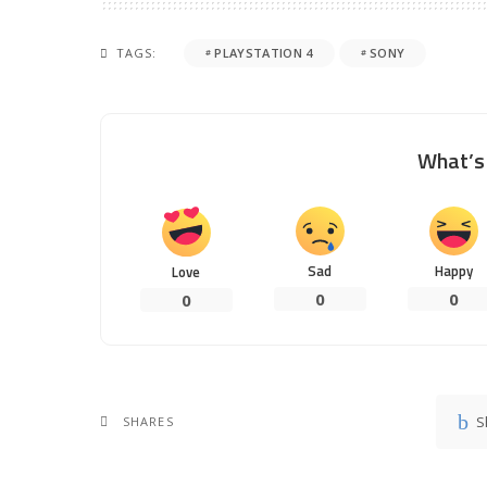
TAGS:
PLAYSTATION 4
SONY
What’s 
Sad
Happy
Love
0
0
0
S
SHARES