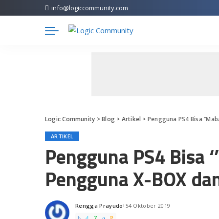
info@logiccommunity.com
Logic Community
>
Blog
>
Artikel
>
Pengguna PS4 Bisa ‘’Ma
ARTIKEL
Pengguna PS4 Bisa ‘
Pengguna X-BOX da
Rengga Prayudo
4 Oktober 2019
Posted
by