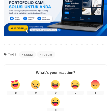
TAGS:
CODM
PUBGM
What’s your reaction?
0
0
0
1
0
0