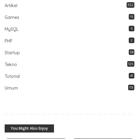
Artikel
352
Games
15
MySQL
5
PHP
2
Startup
58
Tekno
125
Tutorial
41
Umum
113
You Might Also Enjoy