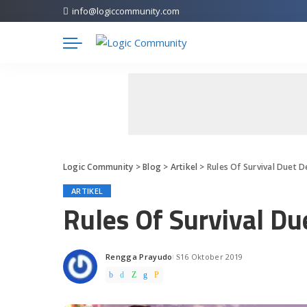
info@logiccommunity.com
Logic Community
>
Blog
>
Artikel
>
Rules Of Survival Duet 
ARTIKEL
Rules Of Survival D
Rengga Prayudo
16 Oktober 2019
Posted
by