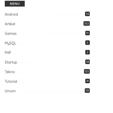
MENU
Android
56
Artikel
352
Games
15
MySQL
5
PHP
2
Startup
58
Tekno
125
Tutorial
41
Umum
113