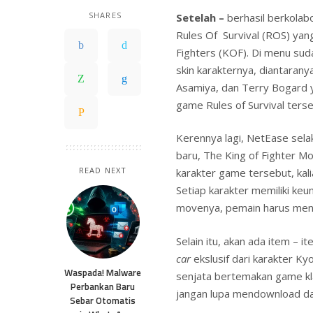
SHARES
Setelah –
berhasil berkolab
Rules Of Survival (ROS) ya
Fighters (KOF). Di menu suda
skin karakternya, diantarany
Asamiya, dan Terry Bogard y
game Rules of Survival terse
Kerennya lagi, NetEase se
baru, The King of Fighter 
READ NEXT
karakter game tersebut, ka
Setiap karakter memiliki keu
movenya, pemain harus men
Selain itu, akan ada item – 
car
ekslusif dari karakter Kyo
Waspada! Malware
senjata bertemakan game klas
Perbankan Baru
jangan lupa mendownload da
Sebar Otomatis