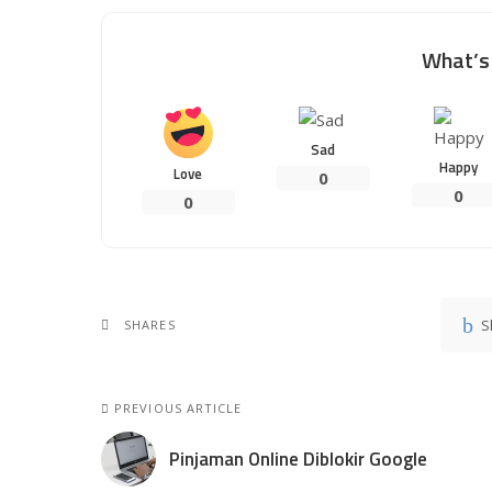
What’s 
Sad
Happy
Love
0
0
0
S
SHARES
PREVIOUS ARTICLE
Pinjaman Online Diblokir Google