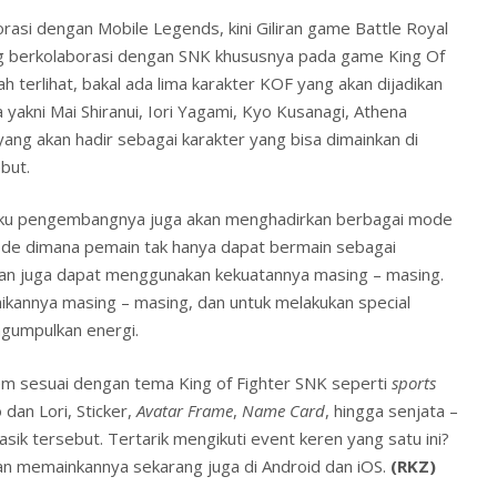
orasi dengan Mobile Legends, kini Giliran game Battle Royal
ng berkolaborasi dengan SNK khususnya pada game King Of
h terlihat, bakal ada lima karakter KOF yang akan dijadikan
a yakni Mai Shiranui, Iori Yagami, Kyo Kusanagi, Athena
ang akan hadir sebagai karakter yang bisa dimainkan di
but.
laku pengembangnya juga akan menghadirkan berbagai mode
Mode dimana pemain tak hanya dapat bermain sebagai
lian juga dapat menggunakan kekuatannya masing – masing.
nikannya masing – masing, dan untuk melakukan special
gumpulkan energi.
item sesuai dengan tema King of Fighter SNK seperti
sports
 dan Lori, Sticker,
Avatar Frame
,
Name Card
, hingga senjata –
ik tersebut. Tertarik mengikuti event keren yang satu ini?
n memainkannya sekarang juga di Android dan iOS.
(RKZ)