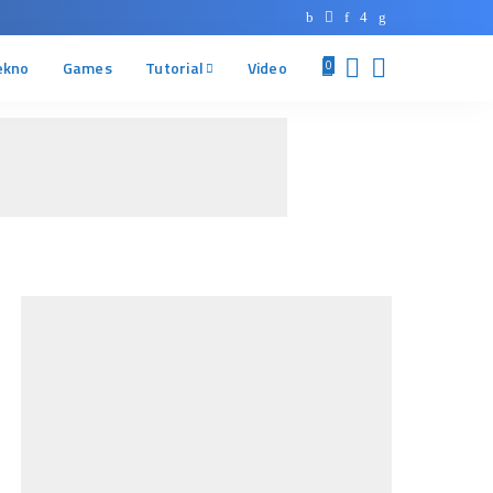
ekno
Games
Tutorial
Video
0