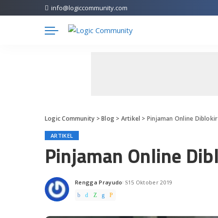
info@logiccommunity.com
Logic Community
>
Blog
>
Artikel
>
Pinjaman Online Dibloki
ARTIKEL
Pinjaman Online Dibl
Rengga Prayudo
15 Oktober 2019
Posted
by