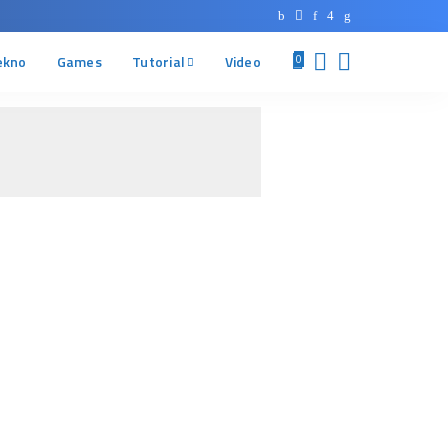
ekno
Games
Tutorial
Video
0