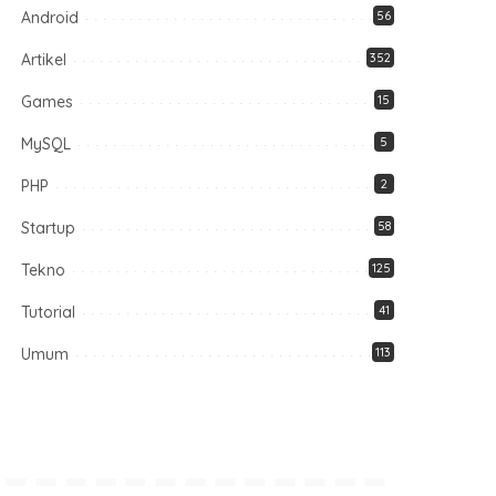
Android
56
Artikel
352
Games
15
MySQL
5
PHP
2
Startup
58
Tekno
125
Tutorial
41
Umum
113