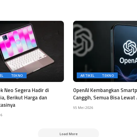
EL
TEKNO
ARTIKEL
TEKNO
 Neo Segera Hadir di
OpenAI Kembangkan Smart
ia, Berikut Harga dan
Canggih, Semua Bisa Lewat 
kasinya
5 Mei 2026
26
Load More