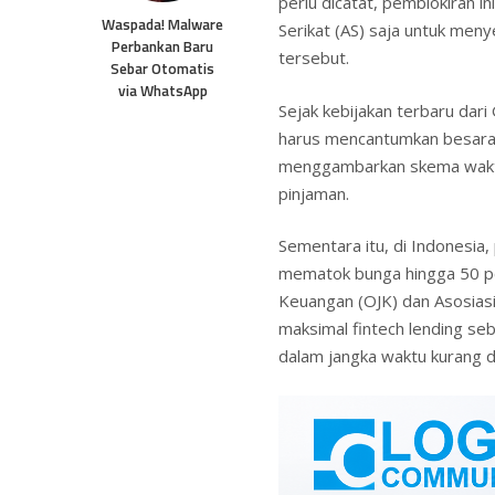
perlu dicatat, pemblokiran in
Waspada! Malware
Serikat (AS) saja untuk men
Perbankan Baru
tersebut.
Sebar Otomatis
via WhatsApp
Sejak kebijakan terbaru dari
harus mencantumkan besaran
menggambarkan skema waktu
pinjaman.
Sementara itu, di Indonesia,
mematok bunga hingga 50 pe
Keuangan (OJK) dan Asosias
maksimal fintech lending seb
dalam jangka waktu kurang da