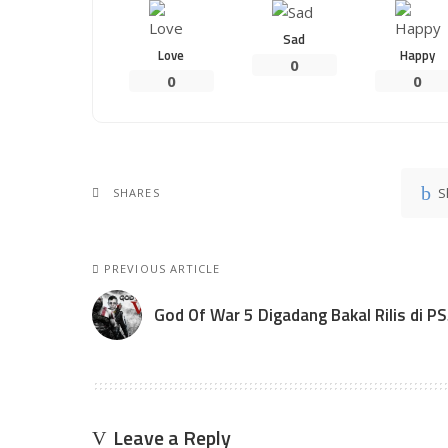
Sad
Love
Happy
0
0
0
S
SHARES
PREVIOUS ARTICLE
God Of War 5 Digadang Bakal Rilis di P
Leave a Reply