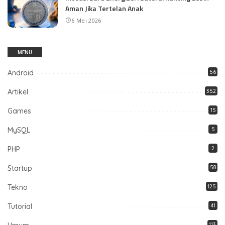
Aman Jika Tertelan Anak
6 Mei 2026
MENU
Android
56
Artikel
352
Games
15
MySQL
5
PHP
2
Startup
58
Tekno
125
Tutorial
41
113