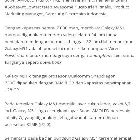
Super AMOLED Plus 6,7 inci, memastikan momen akhir tahun
#SobatAntiLowbat tetap Awesome,” ucap Irfan Rinaldi, Product
Marketing Manager, Samsung Electronics Indonesia.
Dengan kapasitas baterai 7.000 mAh, membuat Galaxy M51
mampu digunakan menoton video selama 34 jam tanpa
henti dan mendengarkan musik hingga 182 jam.Hal menarik dari
Galaxy M51 adalah ponsel ini memiliki kemampuan Wired
Powershare untuk membagi daya dengan
smartphone
lain, sama
fungsinya seperti
powerbank
.
Galaxy M51 ditenagai prosesor Qualcomm Snapdragon
730G dipadukan dengan RAM 8 GB dan kapasitas penyimpanan
128 GB.
Pada tampilan Galaxy M51 memiliki layar cukup lebar, yakni 6,7
inci. Galaxy M51 juga dilengkapi layar Super AMOLED berdesain
Infinity-O, yang digunakan sebagai wadah kamera depan
beresolusi 32MP (f/2.0).
Sementara pada bagian punggung Galaxy M51 tersemat empat