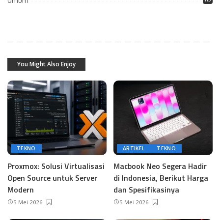
Umum
You Might Also Enjoy
TEKNO
ARTIKEL
TEKNO
Proxmox: Solusi Virtualisasi
Macbook Neo Segera Hadir
Open Source untuk Server
di Indonesia, Berikut Harga
Modern
dan Spesifikasinya
5 Mei 2026
5 Mei 2026