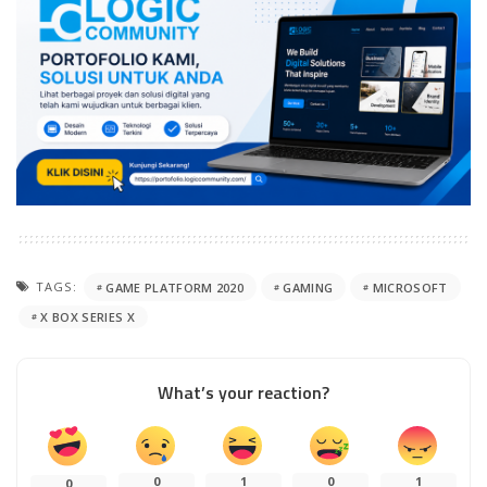
TAGS:
GAME PLATFORM 2020
GAMING
MICROSOFT
X BOX SERIES X
What’s your reaction?
0
1
0
1
0