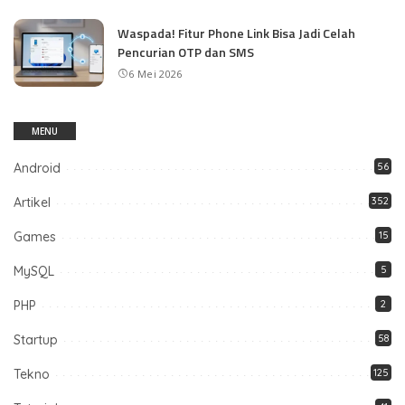
Waspada! Fitur Phone Link Bisa Jadi Celah
Pencurian OTP dan SMS
6 Mei 2026
MENU
Android
56
Artikel
352
Games
15
MySQL
5
PHP
2
Startup
58
Tekno
125