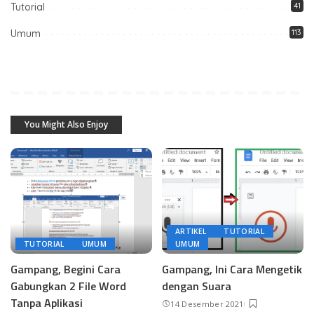
Tutorial
41
Umum
113
You Might Also Enjoy
ARTIKEL
TUTORIAL
TUTORIAL
UMUM
UMUM
Gampang, Begini Cara
Gampang, Ini Cara Mengetik
Gabungkan 2 File Word
dengan Suara
Tanpa Aplikasi
14 Desember 2021