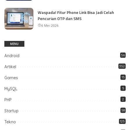
Waspada! Fitur Phone Link Bisa Jadi Celah
Pencurian OTP dan SMS
6 Mei 2026
MENU
Android
56
Artikel
352
Games
15
MySQL
5
PHP
2
Startup
58
Tekno
125