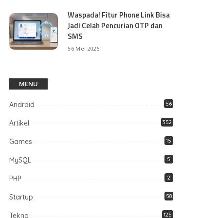
Waspada! Fitur Phone Link Bisa
Jadi Celah Pencurian OTP dan
SMS
6 Mei 2026
MENU
Android
56
Artikel
352
Games
15
MySQL
5
PHP
2
Startup
58
Tekno
125