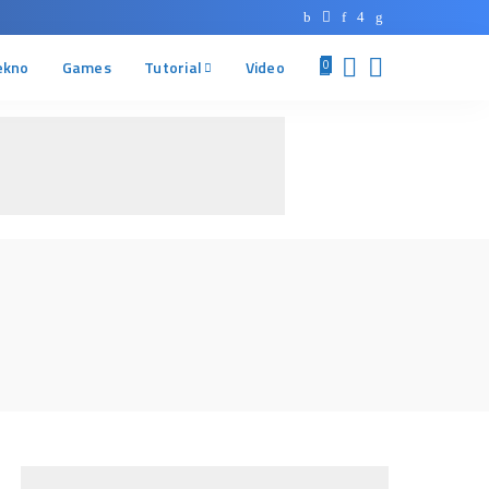
ekno
Games
Tutorial
Video
0