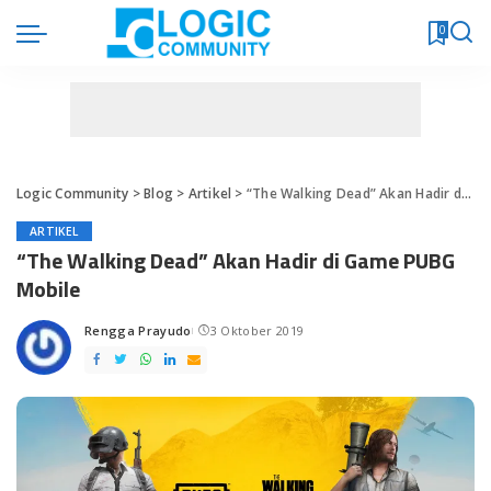
0
Logic Community
>
Blog
>
Artikel
>
“The Walking Dead” Akan Hadir di Game PUBG Mobile
ARTIKEL
“The Walking Dead” Akan Hadir di Game PUBG
Mobile
Rengga Prayudo
3 Oktober 2019
Posted
by