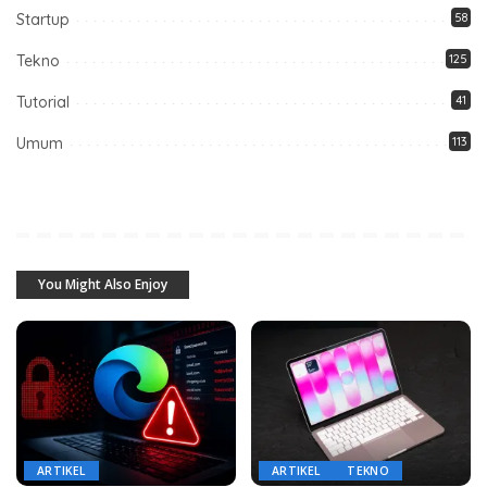
Startup
58
Tekno
125
Tutorial
41
Umum
113
You Might Also Enjoy
ARTIKEL
ARTIKEL
TEKNO