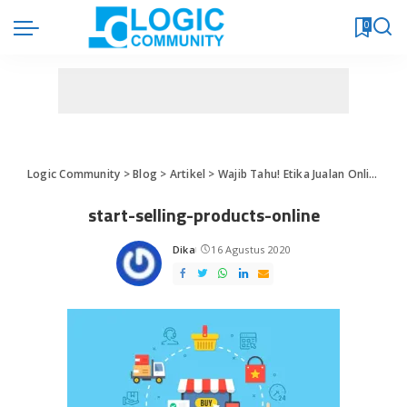
0
Logic Community
>
Blog
>
Artikel
>
Wajib Tahu! Etika Jualan Online
>
st
start-selling-products-online
Dika
16 Agustus 2020
Posted
by