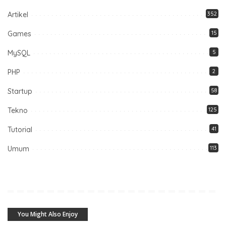
Artikel
352
Games
15
MySQL
5
PHP
2
Startup
58
Tekno
125
Tutorial
41
Umum
113
You Might Also Enjoy