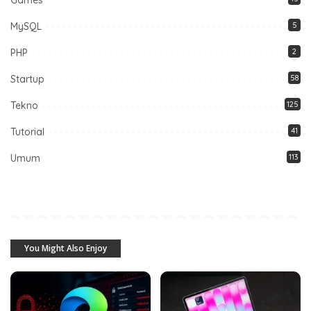
Games
MySQL
5
PHP
2
Startup
58
Tekno
125
Tutorial
41
Umum
113
You Might Also Enjoy