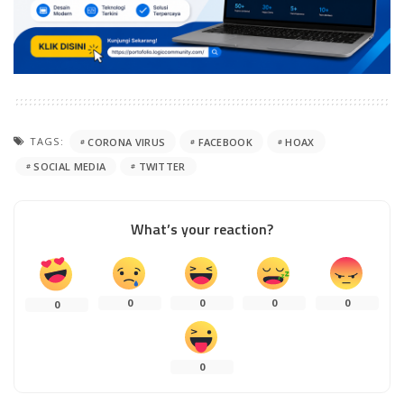
TAGS:
CORONA VIRUS
FACEBOOK
HOAX
SOCIAL MEDIA
TWITTER
What’s your reaction?
0
0
0
0
0
0