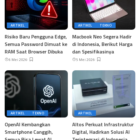
ARTIKEL
ARTIKEL
TEKNO
Risiko Baru Pengguna Edge,
Macbook Neo Segera Hadir
Semua Password Dimuat ke
di Indonesia, Berikut Harga
RAM Saat Browser Dibuka
dan Spesifikasinya
6 Mei 2026
5 Mei 2026
ARTIKEL
TEKNO
ARTIKEL
OpenAI Kembangkan
Altos Perkuat Infrastruktur
Smartphone Canggih,
Digital, Hadirkan Solusi AI
Semua Bisa Lewat AI
Terintegrasi di Indonesia