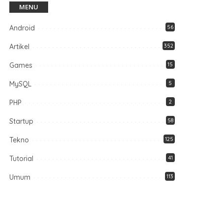
MENU
Android
56
Artikel
352
Games
15
MySQL
5
PHP
2
Startup
58
Tekno
125
Tutorial
41
Umum
113