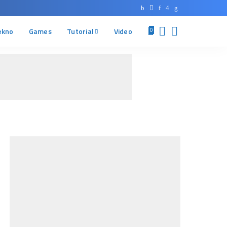
ekno
Games
Tutorial
Video
0