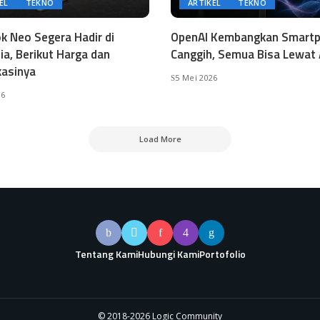
EL
TEKNO
ARTIKEL
TEKNO
 Neo Segera Hadir di
OpenAI Kembangkan Smart
ia, Berikut Harga dan
Canggih, Semua Bisa Lewat 
kasinya
5 Mei 2026
26
Load More
Tentang Kami
Hubungi Kami
Portofolio
© 2018-2026 Logic Community