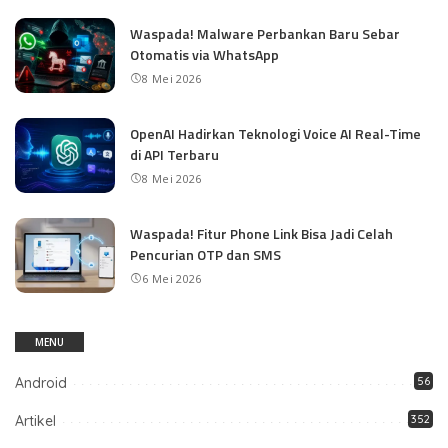
Waspada! Malware Perbankan Baru Sebar
Otomatis via WhatsApp
8 Mei 2026
OpenAI Hadirkan Teknologi Voice AI Real-Time
di API Terbaru
8 Mei 2026
Waspada! Fitur Phone Link Bisa Jadi Celah
Pencurian OTP dan SMS
6 Mei 2026
MENU
Android
56
Artikel
352