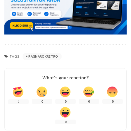
TAGS:
RAGNAROKRETRO
What’s your reaction?
0
0
0
0
2
0