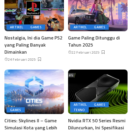
ARTIKEL
GAMES
ARTIKEL
GAMES
Nostalgia, Ini dia Game PS2
Game Paling Ditunggu di
yang Paling Banyak
Tahun 2025
Dimainkan
22 Februari 2025
24 Februari 2025
ARTIKEL
GAMES
GAMES
TEKNO
Cities: Skylines II – Game
Nvidia RTX 50 Series Resmi
Simulasi Kota yang Lebih
Diluncurkan, Ini Spesifikasi