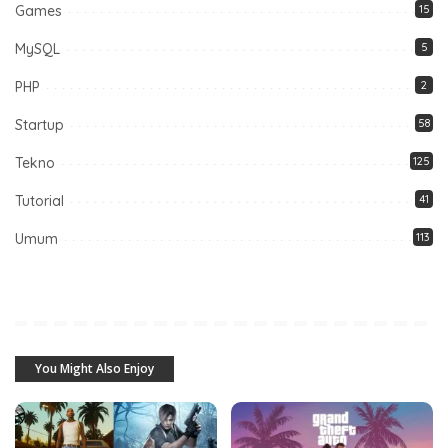
Games
15
MySQL
5
PHP
2
Startup
58
Tekno
125
Tutorial
41
Umum
113
You Might Also Enjoy