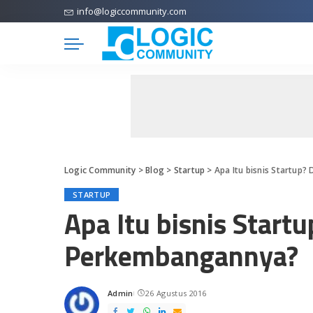
info@logiccommunity.com
Logic Community
>
Blog
>
Startup
>
Apa Itu bisnis Startu
STARTUP
Apa Itu bisnis Star
Perkembangannya?
Admin
26 Agustus 2016
Posted
by