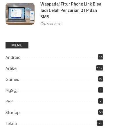
Waspada! Fitur Phone Link Bisa
Jadi Celah Pencurian OTP dan
SMS
6 Mei 2026
MENU
Android
56
Artikel
352
Games
15
MySQL
5
PHP
2
Startup
58
Tekno
125