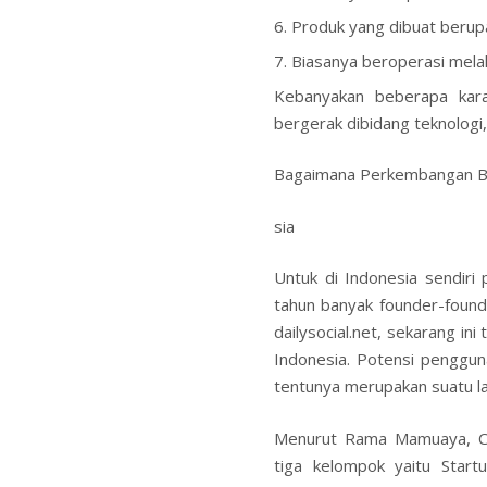
Produk yang dibuat berupa 
Biasanya beroperasi melal
Kebanyakan beberapa karak
bergerak dibidang teknologi,
Bagaimana Perkembangan Bis
sia
Untuk di Indonesia sendir
tahun banyak founder-founde
dailysocial.net, sekarang ini
Indonesia. Potensi penggun
tentunya merupakan suatu la
Menurut Rama Mamuaya, CEO
tiga kelompok yaitu Start