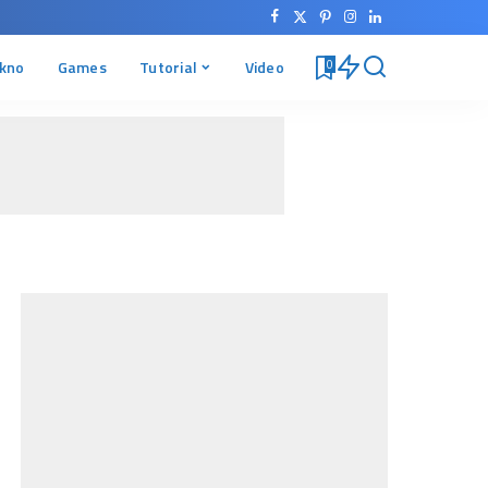
kno
Games
Tutorial
Video
0