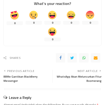
What’s your reaction?
0
0
0
0
0
0
SHARES
PREVIOUS ARTICLE
NEXT ARTICLE
BBMe Gantikan BlackBerry
WhatsApp Akan Meluncurkan Fitur
Messenger
Boomerang
Leave a Reply
Alamat email Anda tidak akan dipublikasikan.
Ruas yang wajib ditandai
*