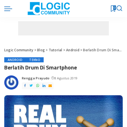
0
Logic Community
>
Blog
>
Tutorial
>
Android
>
Berlatih Drum Di Smartphone
ANDROID
TEKNO
Berlatih Drum Di Smartphone
Rengga Prayudo
8 Agustus 2019
Posted
by