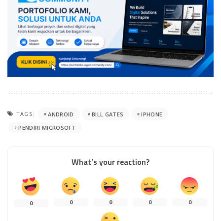
TAGS:
ANDROID
BILL GATES
IPHONE
PENDIRI MICROSOFT
What’s your reaction?
0
0
0
0
0