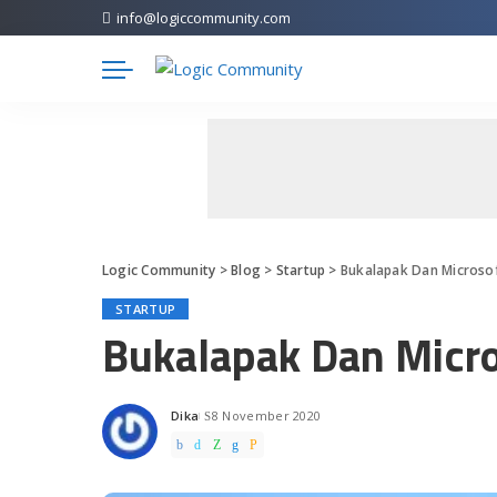
info@logiccommunity.com
Logic Community
>
Blog
>
Startup
>
Bukalapak Dan Microsof
STARTUP
Bukalapak Dan Micro
Dika
8 November 2020
Posted
by