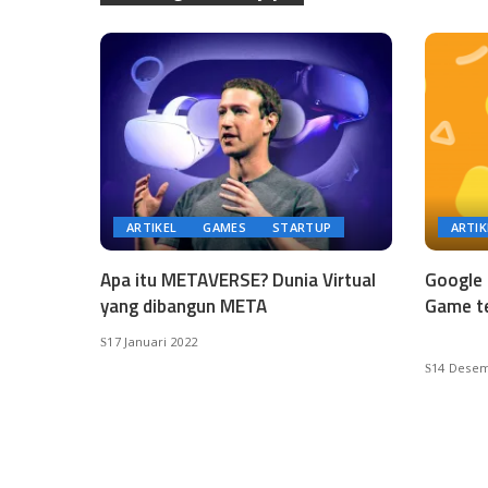
ARTIKEL
GAMES
STARTUP
ARTIK
Apa itu METAVERSE? Dunia Virtual
Google 
yang dibangun META
Game te
17 Januari 2022
14 Desem