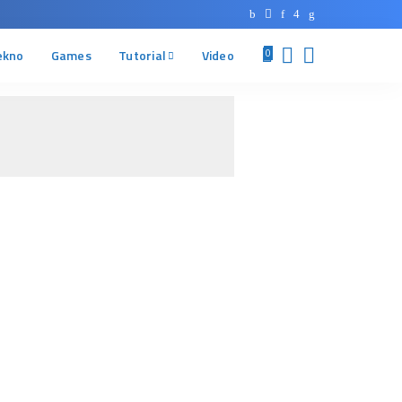
ekno
Games
Tutorial
Video
0