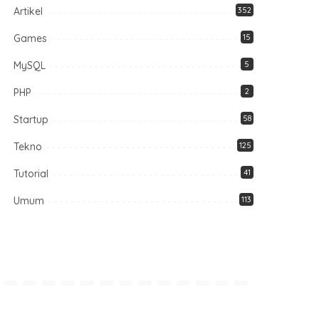
Artikel
352
Games
15
MySQL
5
PHP
2
Startup
58
Tekno
125
Tutorial
41
Umum
113