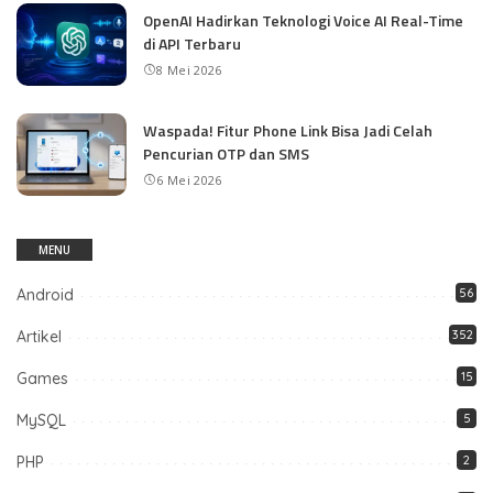
OpenAI Hadirkan Teknologi Voice AI Real-Time
di API Terbaru
8 Mei 2026
Waspada! Fitur Phone Link Bisa Jadi Celah
Pencurian OTP dan SMS
6 Mei 2026
MENU
Android
56
Artikel
352
Games
15
MySQL
5
PHP
2