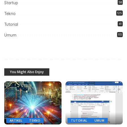
Startup
58
Tekno
125
Tutorial
41
Umum
113
You Might Also Enjoy
ARTIKEL
TEKNO
TUTORIAL
UMUM