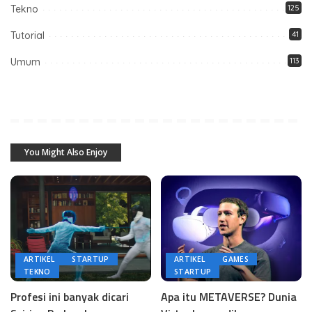
Tekno
125
Tutorial
41
Umum
113
You Might Also Enjoy
ARTIKEL
STARTUP
ARTIKEL
GAMES
TEKNO
STARTUP
Profesi ini banyak dicari
Apa itu METAVERSE? Dunia