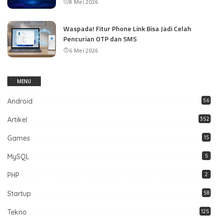
8 Mei 2026
Waspada! Fitur Phone Link Bisa Jadi Celah
Pencurian OTP dan SMS
6 Mei 2026
MENU
Android
56
Artikel
352
Games
15
MySQL
5
PHP
2
Startup
58
Tekno
125