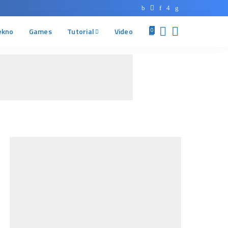
ekno
Games
Tutorial
Video
0