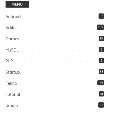
MENU
Android
56
Artikel
352
Games
15
MySQL
5
PHP
2
Startup
58
Tekno
125
Tutorial
41
Umum
113