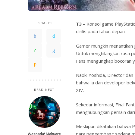
SHARES
T3 –
Konsol game PlayStatio
dirilis pada tahun depan.
Gamer mungkin menantikan ju
Untuk menghilangkan rasa 
Fans mengungkap bocoran y
Naoki Yoshida, Director dan
bahwa ia dan developer beke
XIV.
READ NEXT
Sekedar informasi, Final Fa
menghubungkan pemain dari 
Meskipun dikatakan bahwa 
Waspada! Malware
para pengembang sedang me