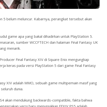
n 5 belum meluncur. Kabarnya, perangkat tersebut akan
dul game apa yang bakal dihadirkan untuk PlayStation 5.
penasaran, sumber WCCFTECH dan halaman Final Fantasy UK
ang menarik.
 Producer Final Fantasy XIV di Square Enix mengungkap
rja keras pada versi PlayStation 5 dari game Final Fantasy
ntasy XIV adalah MMO, sebuah game multipemain masif yang
seluruh dunia.
PS4 akan mendukung backwards-compatible, fakta bahwa
ngerjakan versi baru menunjukkan FFXIV PS5 adalah