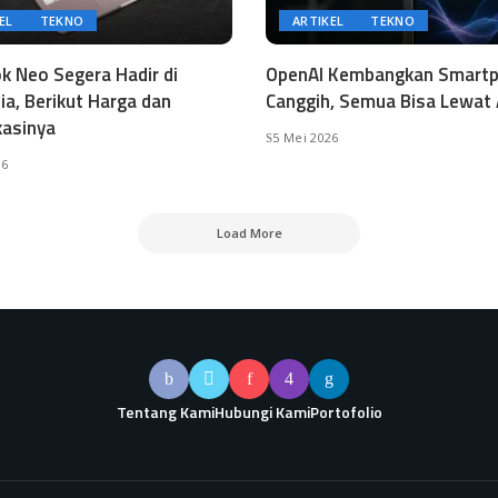
EL
TEKNO
ARTIKEL
TEKNO
 Neo Segera Hadir di
OpenAI Kembangkan Smart
ia, Berikut Harga dan
Canggih, Semua Bisa Lewat 
kasinya
5 Mei 2026
26
Load More
Tentang Kami
Hubungi Kami
Portofolio