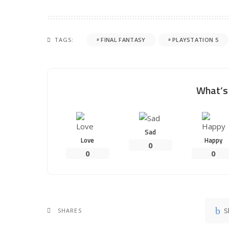
TAGS:
FINAL FANTASY
PLAYSTATION 5
What’s 
Sad
Love
Happy
0
0
0
S
SHARES