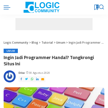
0
Logic Community
>
Blog
>
Tutorial
>
Umum
>
Ingin Jadi Programmer Handal? Tongkrongi Situs Ini
UMUM
Ingin Jadi Programmer Handal? Tongkrongi
Situs Ini
Dika
30 Agustus 2020
Posted
by