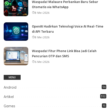
Waspada! Malware Perbankan Baru Sebar
Otomatis via WhatsApp
8 Mei 2026
OpenAI Hadirkan Teknologi Voice AI Real-Time
di API Terbaru
8 Mei 2026
Waspada! Fitur Phone Link Bisa Jadi Celah
Pencurian OTP dan SMS
6 Mei 2026
MENU
Android
56
Artikel
352
Games
15