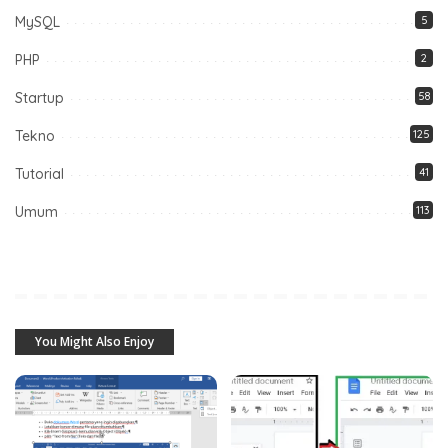
MySQL
5
PHP
2
Startup
58
Tekno
125
Tutorial
41
Umum
113
You Might Also Enjoy