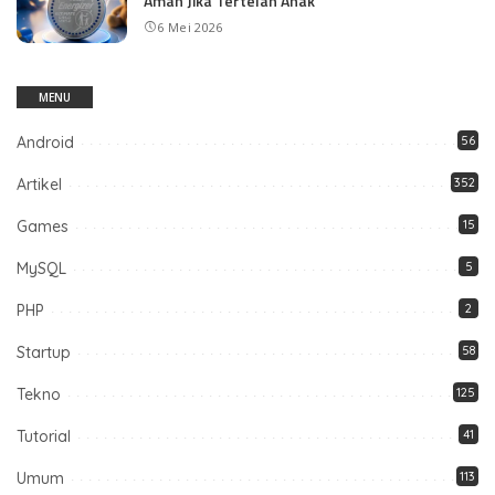
Aman Jika Tertelan Anak
6 Mei 2026
MENU
Android
56
Artikel
352
Games
15
MySQL
5
PHP
2
Startup
58
Tekno
125
Tutorial
41
Umum
113