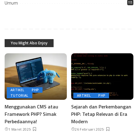
Umum
113
You Might Also Enjoy
ARTIKEL
PHP
TUTORIAL
ARTIKEL
PHP
Menggunakan CMS atau
Sejarah dan Perkembangan
Framework PHP? Simak
PHP: Tetap Relevan di Era
Perbedaannya!
Modern
1 Maret 2025
26 Februari 2025