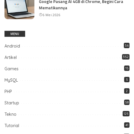
Google Pasang AI 4GB di Chrome, Begini Cara
Mematikannya
6 Mei 2026
MENU
Android
56
Artikel
352
Games
15
MySQL
5
PHP
2
Startup
58
Tekno
125
Tutorial
41