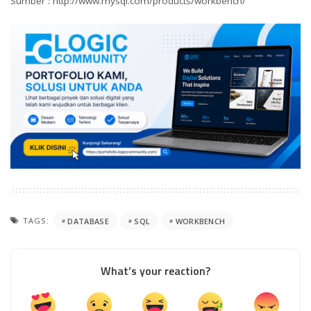
Sumber :
http://www.mysql.com/products/workbench/
TAGS:
DATABASE
SQL
WORKBENCH
What’s your reaction?