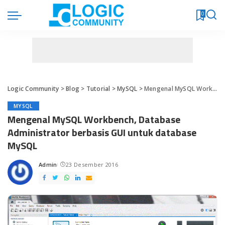
0
Logic Community
>
Blog
>
Tutorial
>
MySQL
>
Mengenal MySQL Workbench, Database Administrator berbasis GUI untuk database MySQL
MYSQL
Mengenal MySQL Workbench, Database
Administrator berbasis GUI untuk database
MySQL
Admin
23 Desember 2016
Posted
by