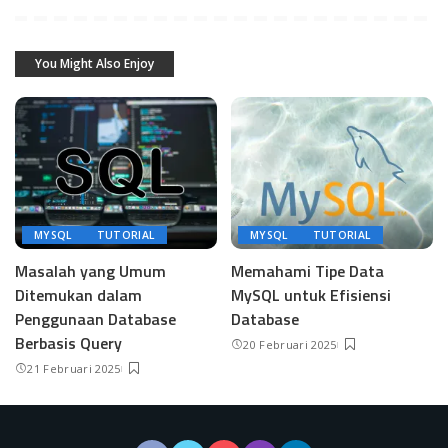
You Might Also Enjoy
MYSQL
TUTORIAL
MYSQL
TUTORIAL
Masalah yang Umum
Memahami Tipe Data
Ditemukan dalam
MySQL untuk Efisiensi
Penggunaan Database
Database
Berbasis Query
20 Februari 2025
21 Februari 2025